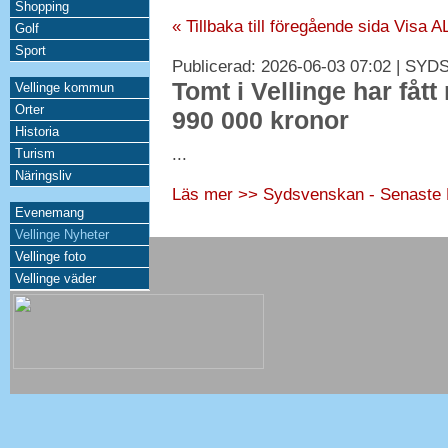
Shopping
« Tillbaka till föregående sida
Visa A
Golf
Sport
Publicerad: 2026-06-03 07:02 | 
Tomt i Vellinge har fått 
Vellinge kommun
Orter
990 000 kronor
Historia
...
Turism
Näringsliv
Läs mer >> Sydsvenskan - Senaste 
Evenemang
Vellinge Nyheter
Vellinge foto
Vellinge väder