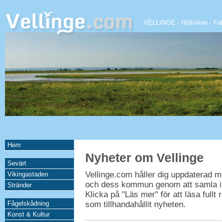
VELLINGE
-
Höllviken
-
Fa
Hem
Nyheter om Vellinge
Sevärt
Vellinge.com håller dig uppdaterad 
Vikingastaden
och dess kommun genom att samla iho
Stränder
Klicka på "Läs mer" för att läsa fullt
Fågelskådning
som tillhandahållit nyheten.
Konst & Kultur