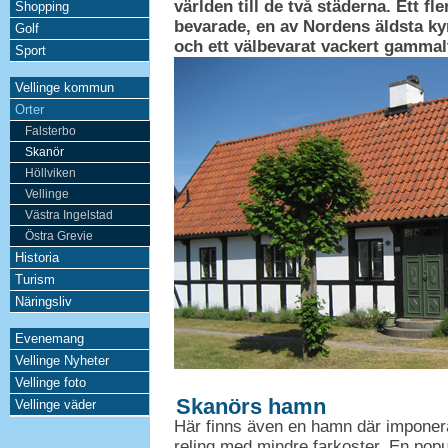
världen till de två städerna. Ett fl
Shopping
bevarade, en av Nordens äldsta ky
Golf
och ett välbevarat vackert gammal
Sport
Vellinge kommun
Orter
Falsterbo
Skanör
Höllviken
Vellinge
Västra Ingelstad
Östra Grevie
Historia
Turism
Näringsliv
Evenemang
Vellinge Nyheter
Vellinge foto
Skanörs hamn
Vellinge väder
Här finns även en hamn där imponera
reling med mindre farkoster. En pop