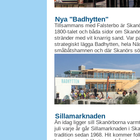
Nya "Badhytten"
Tillsammans med Falsterbo är Skanö
1800-talet och båda sidor om Skanör
stränder med vit knarrig sand. Var pa
strategiskt lägga Badhytten, hela Nä
småbåtshamnen och där Skanörs södr
Sillamarknaden
Än idag ligger sill Skanörborna varmt
juli varje år går Sillamarknaden i S
tradition sedan 1968. Hit kommer fol