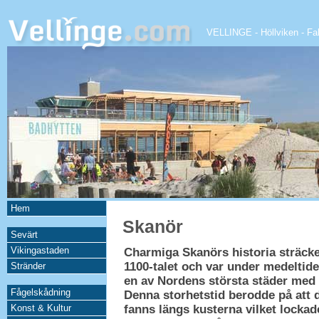
VELLINGE
-
Höllviken
-
Fa
Hem
Skanör
Sevärt
Vikingastaden
Charmiga Skanörs historia sträcke
1100-talet och var under medeltid
Stränder
en av Nordens största städer med 
Fågelskådning
Denna storhetstid berodde på att 
Konst & Kultur
fanns längs kusterna vilket locka