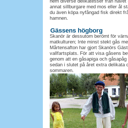
hem diverse delikatesser från havet 
annat sillburgare med mos eller ål 
du även köpa nyfångad fisk direkt fr
hamnen.
Gässens högborg
Skanör är dessutom berömt för vär
matkulturen; Inte minst stekt gås me
Mårtensafton har gjort Skanörs Gästg
vallfartsplats. För att visa gåsens 
genom att en gåsapiga och gåsapåg v
sedan i slutet på året extra delikata 
sommaren.